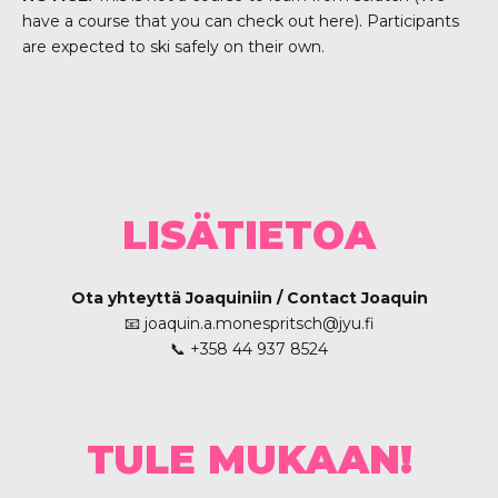
have a course that you can check out
here
). Participants
are expected to ski safely on their own.
LISÄTIETOA
Ota yhteyttä Joaquiniin / Contact Joaquin
📧
joaquin.a.monespritsch@jyu.fi
📞 +358 44 937 8524
TULE MUKAAN!