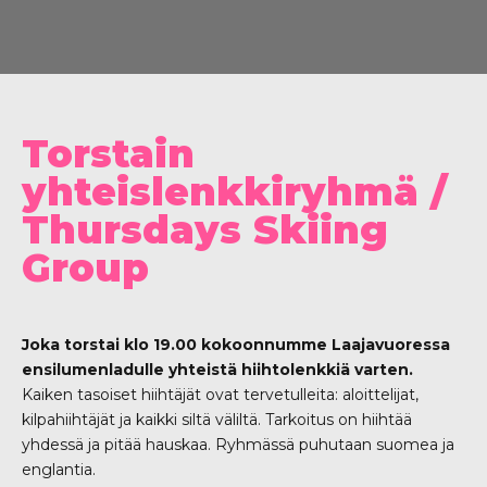
Torstain
yhteislenkkiryhmä /
Thursdays Skiing
Group
Joka torstai klo 19.00 kokoonnumme Laajavuoressa
ensilumenladulle yhteistä hiihtolenkkiä varten.
Kaiken tasoiset hiihtäjät ovat tervetulleita: aloittelijat,
kilpahiihtäjät ja kaikki siltä väliltä. Tarkoitus on hiihtää
yhdessä ja pitää hauskaa. Ryhmässä puhutaan suomea ja
englantia.