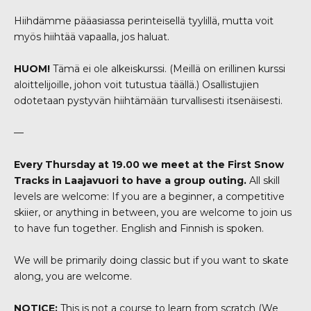
Hiihdämme pääasiassa perinteisellä tyylillä, mutta voit
myös hiihtää vapaalla, jos haluat.
HUOM!
Tämä ei ole alkeiskurssi. (Meillä on erillinen kurssi
aloittelijoille, johon voit tutustua
täällä
.) Osallistujien
odotetaan pystyvän hiihtämään turvallisesti itsenäisesti.
—
Every Thursday at 19.00 we meet at the First Snow
Tracks in Laajavuori to have a group outing.
All skill
levels are welcome: If you are a beginner, a competitive
skiier, or anything in between, you are welcome to join us
to have fun together. English and Finnish is spoken.
We will be primarily doing classic but if you want to skate
along, you are welcome.
NOTICE:
This is not a course to learn from scratch (We