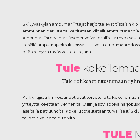
Ski Jyväskylän ampumahiihtäjät harjoittelevat tiistaisin kl
ammunnan perusteita, kehitetään kilpailuammuntataitoja se
Ampumahiihtoryhmän jäsenet voivat osallistua myös seuran 
kesällä ampumajuoksukisoissa ja talvella ampumahiihdossa.
pääsee hyvin myös vasta-alkajana.
Tule
kokeilema
Tule rohkeasti tutustumaan ryhm
Kaikki lajista kiinnostuneet ovat tervetulleita kokeilemaa
yhteyttä Reettaan, AP:hen tai Olliin ja sovi sopiva harjoit
aseita ja patruunoita. Kokeilu toteutetaan turvallisesti S
tai omia välineitä ei tarvita.
TULE
M