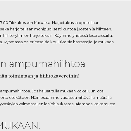
o 17.00 Tikkakosken Kuikassa. Harjoituksissa opetellaan
kä harjoitellaan monipuolisesti kuntoa juosten ja hiihtäen.
hiihtoryhmien harjoituksiin. Käymme yhdessä kisareissuilla:
 Ryhmässä on eri tasoisia kouluikäisiä harrastajia, ja mukaan
an ampumahiihtoa
än toimintaan ja hiihtokavereihin!
n ampumahiihtoa. Jos haluat tulla mukaan kokeiluun, ota
uskerta etukäteen. Näin osaamme varautua riittävällä määrällä
ki Jyväskylän valmentajien lähiohjauksessa. Aiempaa kokemusta
UKAAN!