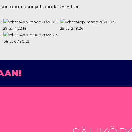
än toimintaan ja hiihtokavereihin!
AAN!
TIEDOTU