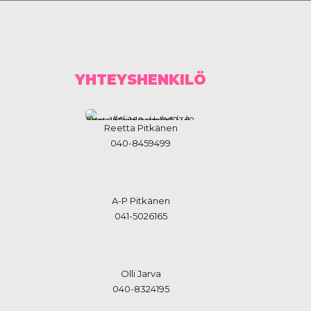
YHTEYSHENKILÖ
Reetta Pitkänen
040-8459499
A-P Pitkänen
041-5026165
Olli Jarva
040-8324195