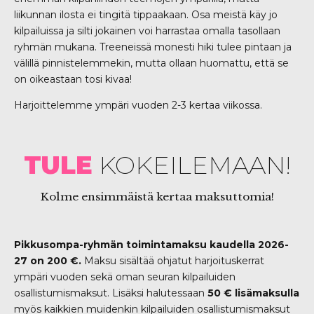
liikunnan ilosta ei tingitä tippaakaan. Osa meistä käy jo
kilpailuissa ja silti jokainen voi harrastaa omalla tasollaan
ryhmän mukana. Treeneissä monesti hiki tulee pintaan ja
välillä pinnistelemmekin, mutta ollaan huomattu, että se
on oikeastaan tosi kivaa!
Harjoittelemme ympäri vuoden 2-3 kertaa viikossa.
TULE
KOKEILEMAAN!
Kolme ensimmäistä kertaa maksuttomia!
Pikkusompa-ryhmän toimintamaksu kaudella 2026-
27 on 200 €.
Maksu sisältää ohjatut harjoituskerrat
ympäri vuoden sekä oman seuran kilpailuiden
osallistumismaksut. Lisäksi halutessaan
50 € lisämaksulla
myös kaikkien muidenkin kilpailuiden osallistumismaksut