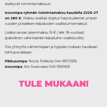
sisältyvät toimintamaksuun.
Isosompa-ryhmän toimintamaksu kaudella 2026-27
on 280 €.
Maksu sisältää ohjatut harjoituskerrat ympäri
vuoden ja kaikkien kilpailuiden osallistumismaksut.
Lisäksi seuran jäsenmaksu 15 € / alle 18-vuotiaat
(pakollinen vähintäänkin kilpailuihin osallistuville).
Ota yhteyttä valmentajaan ja hyppää mukaan hauskaan
hiihtoporukkaan.
Pikkusompa
: Noora Torkkola 044-9872936
Isosompa
: Aini Soanvaara 040-9361659
TULE MUKAAN!