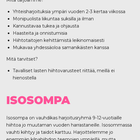
Mitä tarjoamme?
Yhteisharjoituksia ympäri vuoden 2-3 kertaa viikossa
Monipuolista liikuntaa suksilla ja ilman
Kannustavaa tukea ja ohjausta
Haasteita ja onnistumisia
Hiihtotaitojen kehittämistä leikinomaisesti
Mukavaa yhdessäoloa samanikäisten kanssa
Mitä tarvitset?
Tavalliset lasten hiihtovarusteet riittää, meillä ei
hienostella
ISOSOMPA
Isosompa on vauhdikas harjoitusryhmä 9-12-vuotiaille
hiihtoa jo muutaman vuoden harrastaneille. Isosommassa
vauhti kiihtyy ja taidot karttuu. Harjoittelemme jo
enemmän kilpahiihdon teemojen ympärillä, mutta