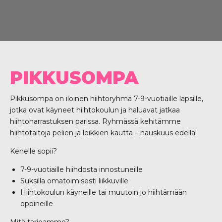
PIKKUSOMPA
Pikkusompa on iloinen hiihtoryhmä 7-9-vuotiaille lapsille,
jotka ovat käyneet hiihto­koulun ja haluavat jatkaa
hiihtoharrastuksen parissa. Ryhmässä kehitämme
hiihtotaitoja pelien ja leikkien kautta – hauskuus edellä!
Kenelle sopii?
7-9-vuotiaille hiihdosta innostuneille
Suksilla omatoimisesti liikkuville
Hiihtokoulun käyneille tai muutoin jo hiihtämään
oppineille