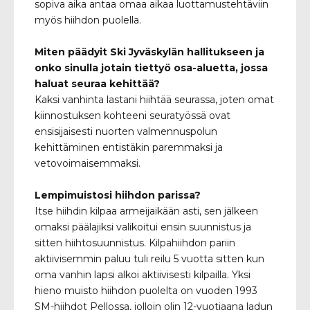
sopiva aika antaa omaa aikaa luottamustehtäviin
myös hiihdon puolella.
Miten päädyit Ski Jyväskylän hallitukseen ja
onko sinulla jotain tiettyö osa-aluetta, jossa
haluat seuraa kehittää?
Kaksi vanhinta lastani hiihtää seurassa, joten omat
kiinnostuksen kohteeni seuratyössä ovat
ensisijaisesti nuorten valmennuspolun
kehittäminen entistäkin paremmaksi ja
vetovoimaisemmaksi.
Lempimuistosi hiihdon parissa?
Itse hiihdin kilpaa armeijaikään asti, sen jälkeen
omaksi päälajiksi valikoitui ensin suunnistus ja
sitten hiihtosuunnistus. Kilpahiihdon pariin
aktiivisemmin paluu tuli reilu 5 vuotta sitten kun
oma vanhin lapsi alkoi aktiivisesti kilpailla. Yksi
hieno muisto hiihdon puolelta on vuoden 1993
SM-hiihdot Pellossa, jolloin olin 12-vuotiaana ladun