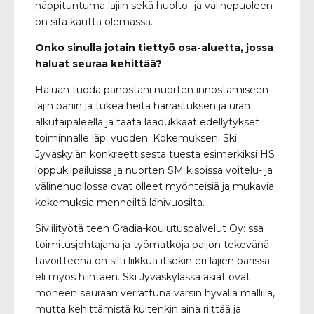
näppituntuma lajiin sekä huolto- ja välinepuoleen
on sitä kautta olemassa.
Onko sinulla jotain tiettyö osa-aluetta, jossa
haluat seuraa kehittää?
Haluan tuoda panostani nuorten innostamiseen
lajin pariin ja tukea heitä harrastuksen ja uran
alkutaipaleella ja taata laadukkaat edellytykset
toiminnalle läpi vuoden. Kokemukseni Ski
Jyväskylän konkreettisesta tuesta esimerkiksi HS
loppukilpailuissa ja nuorten SM kisoissa voitelu- ja
välinehuollossa ovat olleet myönteisiä ja mukavia
kokemuksia menneiltä lähivuosilta.
Siviilityötä teen Gradia-koulutuspalvelut Oy: ssa
toimitusjohtajana ja työmatkoja paljon tekevänä
tavoitteena on silti liikkua itsekin eri lajien parissa
eli myös hiihtäen. Ski Jyväskylässä asiat ovat
moneen seuraan verrattuna varsin hyvällä mallilla,
mutta kehittämistä kuitenkin aina riittää ja