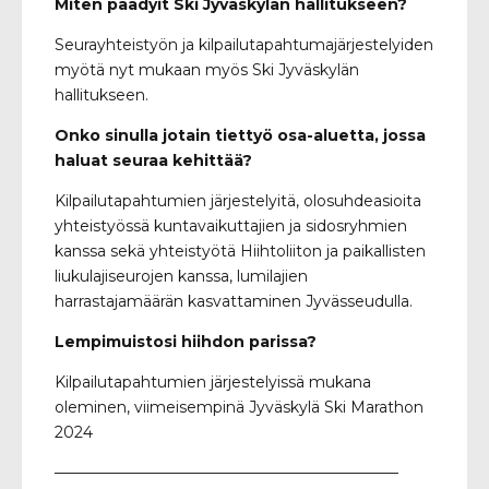
Miten päädyit Ski Jyväskylän hallitukseen?
Seurayhteistyön ja kilpailutapahtumajärjestelyiden
myötä nyt mukaan myös Ski Jyväskylän
hallitukseen.
Onko sinulla jotain tiettyö osa-aluetta, jossa
haluat seuraa kehittää?
Kilpailutapahtumien järjestelyitä, olosuhdeasioita
yhteistyössä kuntavaikuttajien ja sidosryhmien
kanssa sekä yhteistyötä Hiihtoliiton ja paikallisten
liukulajiseurojen kanssa, lumilajien
harrastajamäärän kasvattaminen Jyvässeudulla.
Lempimuistosi hiihdon parissa?
Kilpailutapahtumien järjestelyissä mukana
oleminen, viimeisempinä Jyväskylä Ski Marathon
2024
——————————————————————–