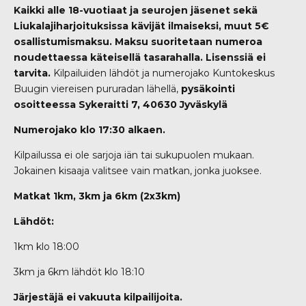
Kaikki alle 18-vuotiaat ja seurojen jäsenet sekä
Liukalajiharjoituksissa kävijät ilmaiseksi, muut 5€
osallistumismaksu. Maksu suoritetaan numeroa
noudettaessa käteisellä tasarahalla. Lisenssiä ei
tarvita.
Kilpailuiden lähdöt ja numerojako Kuntokeskus
Buugin viereisen pururadan lähellä,
pysäkointi
osoitteessa Sykeraitti 7, 40630 Jyväskylä
Numerojako klo 17:30 alkaen.
Kilpailussa ei ole sarjoja iän tai sukupuolen mukaan.
Jokainen kisaaja valitsee vain matkan, jonka juoksee.
Matkat 1km, 3km ja 6km (2x3km)
Lähdöt:
1km klo 18:00
3km ja 6km lähdöt klo 18:10
Järjestäjä ei vakuuta kilpailijoita.