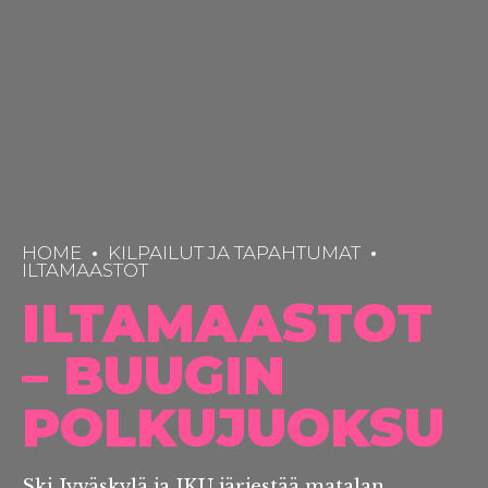
HOME
KILPAILUT JA TAPAHTUMAT
ILTAMAASTOT
ILTAMAASTOT
– BUUGIN
POLKUJUOKSU
Ski Jyväskylä ja JKU järjestää matalan