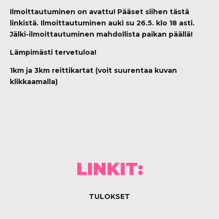
Ilmoittautuminen on avattu! Pääset siihen
tästä
linkistä
. Ilmoittautuminen auki su 26.5. klo 18 asti.
Jälki-ilmoittautuminen mahdollista paikan päällä!
L
ämpimästi tervetuloa!
1km ja 3km reittikartat (voit suurentaa kuvan
klikkaamalla)
LINKIT:
TULOKSET