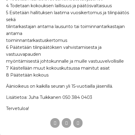
4 Todetaan kokouksen laillisuus ja päätösvaltaisuus
5 Esitetään hallituksen laatima vuosikertomus ja tilinpäätös
sekä
tilintarkastajan antama lausunto tai toiminnantarkastajan
antama
toiminnantarkastuskertomus
6 Päätetään tilinpäätöksen vahvistamisesta ja
vastuuvapauden
myöntämisestä johtokunnalle ja muille vastuuvelvollisille
7 Käsitellään muut kokouskutsussa mainitut asiat
8 Päätetään kokous
Äänioikeus on kaikilla seuran yli 15-vuotiailla jäsenillä.
Lisätietoa: Juha Tuikkanen 050 384 0403
Tervetuloa!