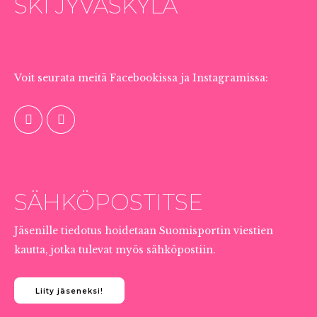
SKI JYVÄSKYLÄ
SOMESSA
Voit seurata meitä Facebookissa ja Instagramissa:
TIEDOTUS JÄSENILLE
SÄHKÖPOSTITSE
Jäsenille tiedotus hoidetaan Suomisportin viestien
kautta, jotka tulevat myös sähköpostiin.
Liity jäseneksi!