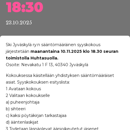
18:30
23.10.2025
Ski Jyväskylä ry:n sääntömääräinen syyskokous
järjestetään
maanantaina 10.11.2025 klo 18.30 seuran
toimistolla Huhtasuolla.
Osoite: Nevakatu 1 F 13, 40340 Jyväskylä
Kokouksessa käsitellään yhdistyksen sääntömääräiset
asiat. Syyskokouksen esityslista:
1 Avataan kokous
2 Valitaan kokoukselle
a) puheenjohtaja
b) sihteeri
c) kaksi pöytäkirjan tarkastajaa
d) ääntenlaskijat
3 Todetaan läsnäolevat äänioikeutetut jäsenet