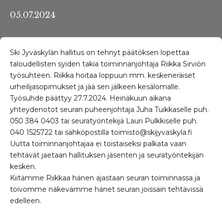
05.07.2024
Ski Jyväskylän hallitus on tehnyt päätöksen lopettaa
taloudellisten syiden takia toiminnanjohtaja Riikka Sirviön
työsuhteen. Riikka hoitaa loppuun mm. keskeneräiset
urheilijasopimukset ja jää sen jälkeen kesälomalle.
Työsuhde päättyy 27.7.2024. Heinäkuun aikana
yhteydenotot seuran puheenjohtaja Juha Tuikkaselle puh.
050 384 0403 tai seuratyöntekijä Lauri Pulkkiselle puh.
040 1525722 tai sähköpostilla
toimisto@skijyvaskyla.fi
Uutta toiminnanjohtajaa ei toistaiseksi palkata vaan
tehtävät jaetaan hallituksen jäsenten ja seuratyöntekijän
kesken.
Kiitämme Riikkaa hänen ajastaan seuran toiminnassa ja
toivomme näkevämme hänet seuran joissain tehtävissä
edelleen.