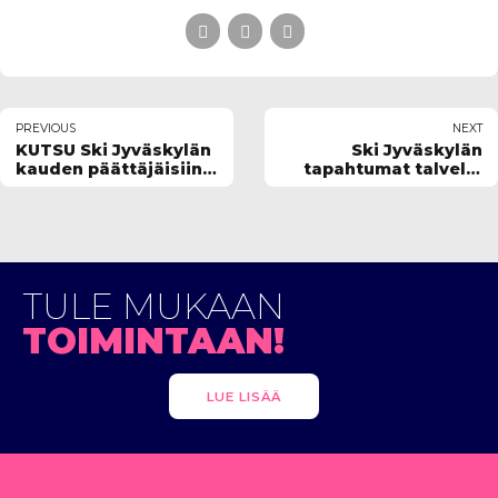
PREVIOUS
NEXT
KUTSU Ski Jyväskylän
Ski Jyväskylän
kauden päättäjäisiin
tapahtumat talvella
ja kevätkokoukseen
2024-25
TULE MUKAAN
TOIMINTAAN!
LUE LISÄÄ