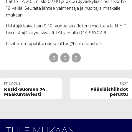
Lähtö LA 20.1. n. klo 07:00 ja paluu Jyväskylään noin klo 17-
18 välillä. Seuralta lähtee valmentaja ja huoltajia matkalle
mukaan.
Hiihtäjiä kaivataan 9-16 -vuotiaisiin. Joten ilmoittaudu N-Y-T
toimisto@skijyvaskyla.fi TAI viestillä 044-9670219.
Lisätietoa tapahtumasta: https://hiihtohaaste.fi
PREVIOUS
NEXT
Keski-Suomen 74.
Pääsiäishiihdot
Maakuntaviesti
peruttu
TULE MUKAAN