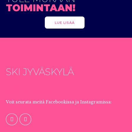
TOIMINTAAN!
LUE LISÄÄ
SKI JYVÄSKYLÄ
SOMESSA
Voit seurata meitä Facebookissa ja Instagramissa: